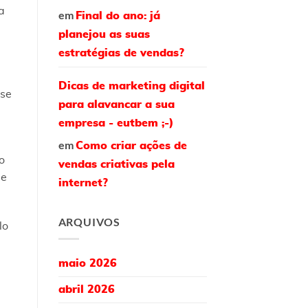
a
em
Final do ano: já
planejou as suas
estratégias de vendas?
Dicas de marketing digital
sse
para alavancar a sua
empresa - eutbem ;-)
em
Como criar ações de
o
vendas criativas pela
 e
internet?
ARQUIVOS
lo
maio 2026
abril 2026