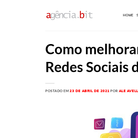
Skip
to
HOME
content
Como melhorar
Redes Sociais 
POSTADO EM
POR
23 DE ABRIL DE 2021
ALE AVEL
23
abr