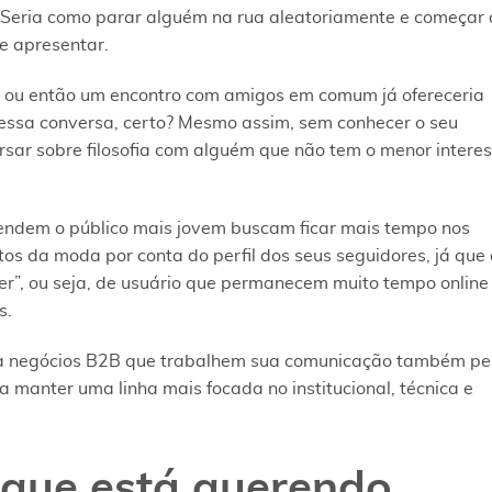
eria como parar alguém na rua aleatoriamente e começar 
se apresentar.
 ou então um encontro com amigos em comum já ofereceria
 essa conversa, certo? Mesmo assim, sem conhecer o seu
ursar sobre filosofia com alguém que não tem o menor intere
ndem o público mais jovem buscam ficar mais tempo nos
s da moda por conta do perfil dos seus seguidores, já que 
er”, ou seja, de usuário que permanecem muito tempo online
s.
ra negócios B2B que trabalhem sua comunicação também pe
 manter uma linha mais focada no institucional, técnica e
 que está querendo