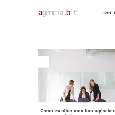
Skip
to
HOME
content
25
abr
Como escolher uma boa agência d