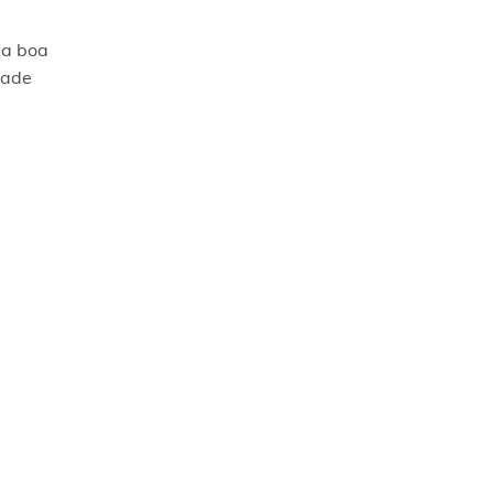
ma boa
dade