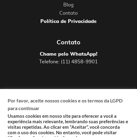
Blog
Contato
Política de Privacidade
Contato
Chame pelo WhatsApp!
Telefone: (11) 4858-9901
Por favor, aceite nossos cookies e os termos da LGPD
para continuar
Uma agência digital fundada em 2009 que
garanta
resultados
em suas ações de
Usamos cookies em nosso site para oferecer a você a
experiência mais relevante, lembrando suas preferências e
marketing,
responsabilidade
ao lidar com a
visitas repetidas. Ao clicar em “Aceitar”, você concorda
comunicação do cliente,
pensamento
com o uso dos cookies. No entanto, você pode visitar