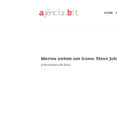
Skip
to
HOME
content
Morreu ontem um ícone: Steve Job
6 de outubro de 2011