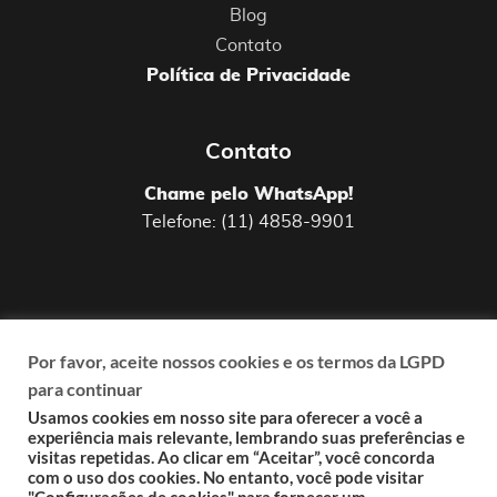
Blog
Contato
Política de Privacidade
Contato
Chame pelo WhatsApp!
Telefone: (11) 4858-9901
Por favor, aceite nossos cookies e os termos da LGPD
para continuar
Uma agência digital fundada em 2009 que
garanta
resultados
em suas ações de
Usamos cookies em nosso site para oferecer a você a
experiência mais relevante, lembrando suas preferências e
marketing,
responsabilidade
ao lidar com a
visitas repetidas. Ao clicar em “Aceitar”, você concorda
comunicação do cliente,
pensamento
com o uso dos cookies. No entanto, você pode visitar