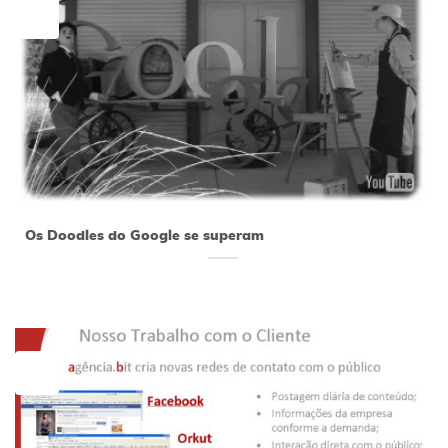
20
jun
Os Doodles do Google se superam
10
jun