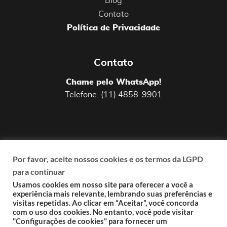
Blog
Contato
Política de Privacidade
Contato
Chame pelo WhatsApp!
Telefone: (11) 4858-9901
Por favor, aceite nossos cookies e os termos da LGPD
Uma agência digital fundada em 2009 que
para continuar
garanta
resultados
em suas ações de
Usamos cookies em nosso site para oferecer a você a
experiência mais relevante, lembrando suas preferências e
marketing,
responsabilidade
ao lidar com a
visitas repetidas. Ao clicar em “Aceitar”, você concorda
comunicação do cliente,
pensamento
com o uso dos cookies. No entanto, você pode visitar
"Configurações de cookies" para fornecer um
estratégico
de longo prazo e
custo