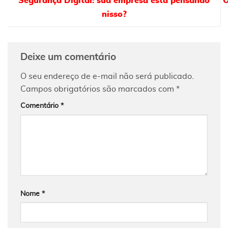
Segurança Digital: sua empresa está pensando
O
nisso?
Deixe um comentário
O seu endereço de e-mail não será publicado.
Campos obrigatórios são marcados com
*
Comentário
*
Nome
*