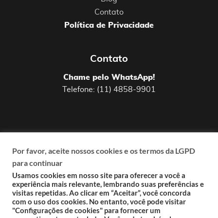
Contato
Política de Privacidade
Contato
Chame pelo WhatsApp!
Telefone: (11) 4858-9901
Por favor, aceite nossos cookies e os termos da LGPD
para continuar
Uma agência digital fundada em 2009 que
garanta
resultados
em suas ações de
Usamos cookies em nosso site para oferecer a você a
experiência mais relevante, lembrando suas preferências e
marketing,
responsabilidade
ao lidar com a
visitas repetidas. Ao clicar em “Aceitar”, você concorda
comunicação do cliente,
pensamento
com o uso dos cookies. No entanto, você pode visitar
"Configurações de cookies" para fornecer um
estratégico
de longo prazo e
custo