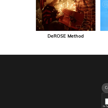
l Genuine
DeROSE Method